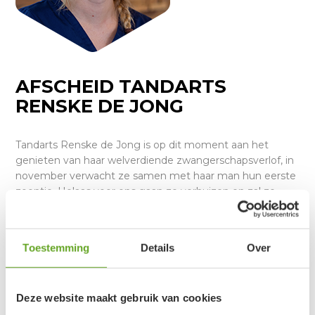
AFSCHEID TANDARTS
RENSKE DE JONG
Tandarts Renske de Jong is op dit moment aan het
genieten van haar welverdiende zwangerschapsverlof, in
november verwacht ze samen met haar man hun eerste
zoontje. Helaas voor ons gaan ze verhuizen en zal ze
daardoor na haar verlof niet meer bij ons terug keren als
tandarts. Wij gaan Renske ontzettend missen en wensen
haar alle geluk! Mocht u nog een persoonlijk bericht voor
Toestemming
Details
Over
Renske willen achterlaten dan kunt u dit mailen naar
info@tandartspraktijkdebrier.nl. Wij zorgen dan dat de
berichten bij haar terecht komen.
Deze website maakt gebruik van cookies